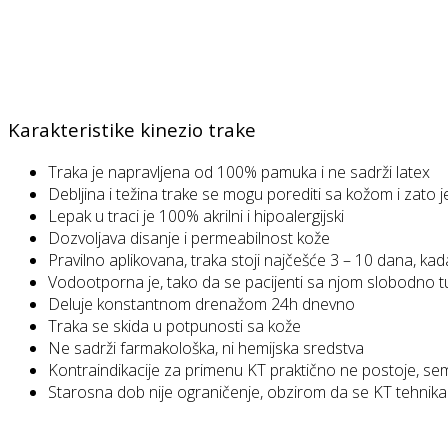
Karakteristike kinezio trake
Traka je napravljena od 100% pamuka i ne sadrži latex
Debljina i težina trake se mogu porediti sa kožom i zato 
Lepak u traci je 100% akrilni i hipoalergijski
Dozvoljava disanje i permeabilnost kože
Pravilno aplikovana, traka stoji najčešće 3 – 10 dana, kad
Vodootporna je, tako da se pacijenti sa njom slobodno tu
Deluje konstantnom drenažom 24h dnevno
Traka se skida u potpunosti sa kože
Ne sadrži farmakološka, ni hemijska sredstva
Kontraindikacije za primenu KT praktično ne postoje, sem
Starosna dob nije ograničenje, obzirom da se KT tehnika pr