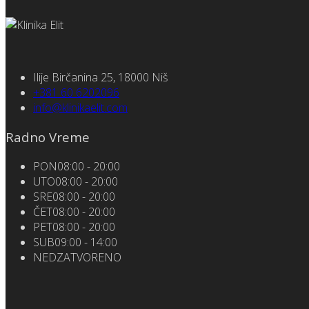
Ilije Birčanina 25, 18000 Niš
+381 60 6202096
info@klinikaelit.com
Radno Vreme
PON
08:00 - 20:00
UTO
08:00 - 20:00
SRE
08:00 - 20:00
ČET
08:00 - 20:00
PET
08:00 - 20:00
SUB
09:00 - 14:00
NED
ZATVORENO