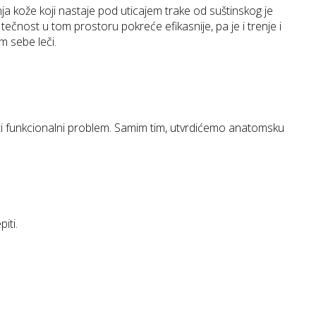
a kože koji nastaje pod uticajem trake od suštinskog je
tečnost u tom prostoru pokreće efikasnije, pa je i trenje i
m sebe leči.
ti funkcionalni problem. Samim tim, utvrdićemo anatomsku
iti.