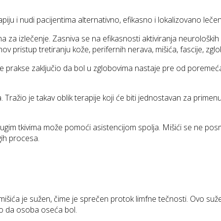
iju i nudi pacijentima alternativno, efikasno i lokalizovano lečen
a izlečenje. Zasniva se na efikasnosti aktiviranja neuroloških 
 nov pristup tretiranju kože, perifernih nerava, mišića, fascije, zgl
e prakse zaključio da bol u zglobovima nastaje pre od poremećaja 
ražio je takav oblik terapije koji će biti jednostavan za primenu
drugim tkivima može pomoći asistencijom spolja. Mišići se ne pos
gih procesa.
 mišića je sužen, čime je sprečen protok limfne tečnosti. Ovo suž
o da osoba oseća bol.