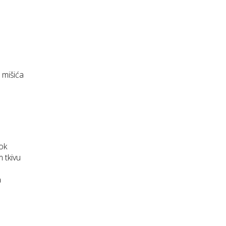
 mišića
tok
 tkivu
a