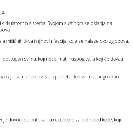
je.
i cirkulatornih sistema. Svojom suštinom se oslanja na
obova.
mišićnih tkiva i njihovih fascija, koja se nalaze oko zglobova,
, dostupan svima, koji neće imati nuspojava, a koji će davati
matraju samo kao izvršioci pokreta delova tela, nego i kao
enje dovodi do pritiska na receptore za bol ispod kože, koji