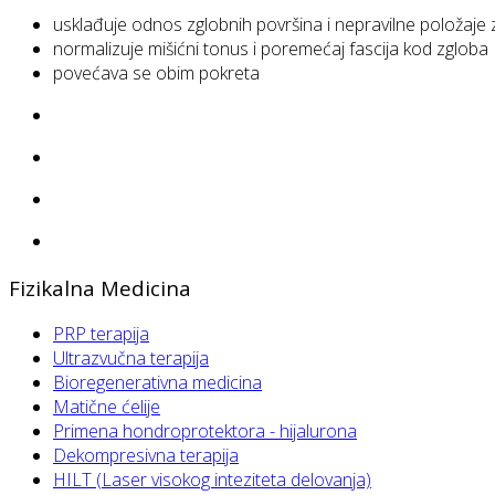
usklađuje odnos zglobnih površina i nepravilne položaj
normalizuje mišićni tonus i poremećaj fascija kod zgloba
povećava se obim pokreta
Fizikalna Medicina
PRP terapija
Ultrazvučna terapija
Bioregenerativna medicina
Matične ćelije
Primena hondroprotektora - hijalurona
Dekompresivna terapija
HILT (Laser visokog inteziteta delovanja)