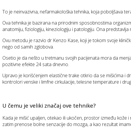
To je neinvazivna, nefarmakološka tehnika, koja poboljšava terap
Ova tehnika je bazirana na prirodnim sposobnostima organizma z
anatomiju, fiziologiju, kineziologiju i patologiju. Ona predstavlja
Ovu metodu je razvio dr Kenzo Kase, koji je tokom svoje kliničk
nego od samih zglobova.
Osetio je da nešto u tretmanu svojih pacijenata mora da menja. T
pozitivne efekte 24 sata dnevno.
Upravo je korišćenjem elastične trake otkrio da se mišićima i 
kontrolori venske i limfne cirkulacije, telesne temperature i dru
U čemu je veliki značaj ove tehnike?
Kada je mišić upaljen, otekao ili ukočen, prostor između kože i
zatim prenose bolne senzacije do mozga, a kao rezultat imam