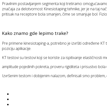
Pravilnim postavljanjem segmenta koji tretiramo omogućavamo d
značaja za delotvornost Kinesiotaping tehnike, jer je na taj nač
pritisak na receptore bola smanjen, čime se smanjuje bol. Fizi
Kako znamo gde lepimo trake?
Pre primene kinesiotaping-a, potrebno je izvršiti određene K
poziciju aplikacije.
KT testovi su testovi koji se koriste za ispitivanje elastičnosti m
amplitude pojedinih pokreta, proveru rigiditeta i prisustvo bola u
Izvršenim testom i dobijenim nalazom, definisali smo problem, 