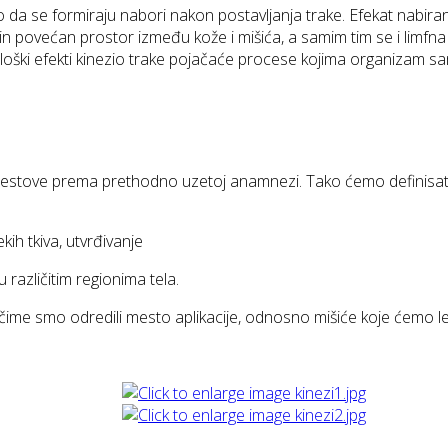
a se formiraju nabori nakon postavljanja trake. Efekat nabiranj
in povećan prostor između kože i mišića, a samim tim se i limfna 
ološki efekti kinezio trake pojačaće procese kojima organizam sa
T testove prema prethodno uzetoj anamnezi. Tako ćemo definisa
ekih tkiva, utvrđivanje
 različitim regionima tela.
čime smo odredili mesto aplikacije, odnosno mišiće koje ćemo lep