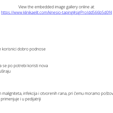
View the embedded image gallery online at:
https://www.klinikaelit.com/kinesio-taping#sigProIdd566b5d0f4
je korisnici dobro podnose
a se po potrebi koristi nova
širaju
 maligniteta, infekcija i otvorenih rana, pri čemu moramo pošto
imenjuje i u pedijatriji