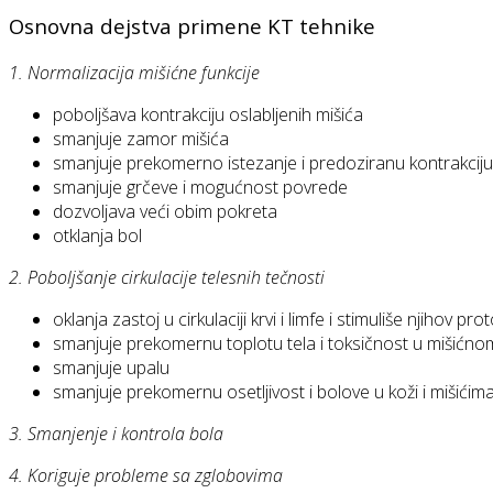
Osnovna dejstva primene KT tehnike
1. Normalizacija mišićne funkcije
poboljšava kontrakciju oslabljenih mišića
smanjuje zamor mišića
smanjuje prekomerno istezanje i predoziranu kontrakciju
smanjuje grčeve i mogućnost povrede
dozvoljava veći obim pokreta
otklanja bol
2. Poboljšanje cirkulacije telesnih tečnosti
oklanja zastoj u cirkulaciji krvi i limfe i stimuliše njihov pro
smanjuje prekomernu toplotu tela i toksičnost u mišićnom
smanjuje upalu
smanjuje prekomernu osetljivost i bolove u koži i mišićim
3. Smanjenje i kontrola bola
4. Koriguje probleme sa zglobovima