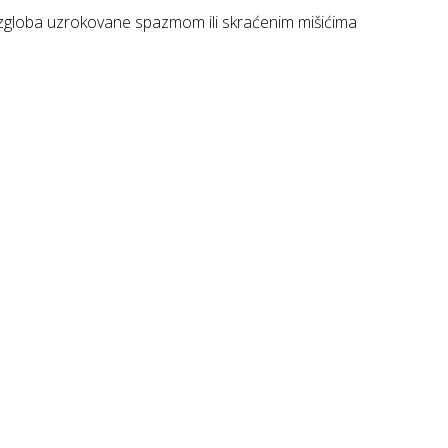
e zgloba uzrokovane spazmom ili skraćenim mišićima